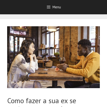
Pular
Menu
para
o
conteúdo
Como fazer a sua ex se