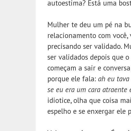
autoestima? Está uma bos
Mulher te deu um pé na bu
relacionamento com você, v
precisando ser validado. M
ser validados depois que o
começam a sair e conversar
porque ele fala:
ah eu tava
se eu era um cara atraente e
idiotice, olha que coisa m
espelho e se enxergar ele p