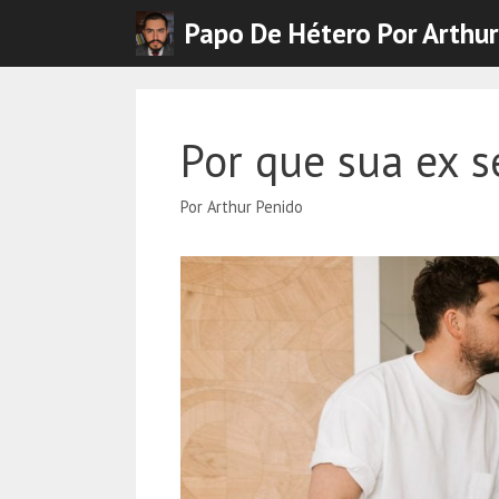
Pular
Papo De Hétero Por Arthur
para
o
conteúdo
Por que sua ex s
Por
Arthur Penido