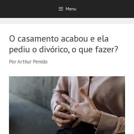
Pular
Menu
para
o
conteúdo
O casamento acabou e ela
pediu o divórico, o que fazer?
Por
Arthur Penido